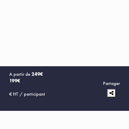
A partir de
249€
199€
Partager
€ HT / participant
S'INSCRIRE