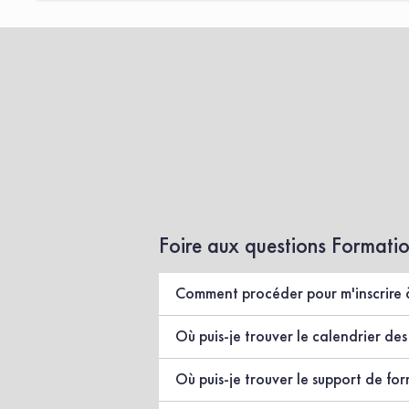
Foire aux questions Formati
Comment procéder pour m'inscrire 
Pour vous inscrire à une formation, 2 possibilit
Où puis-je trouver le calendrier des
Passer commande directement sur le site i
Le calendrier des formations inter (individuelles
Contacter
notre équipe.
Où puis-je trouver le support de fo
Il n’y a pas de calendrier pour les INTRA, me