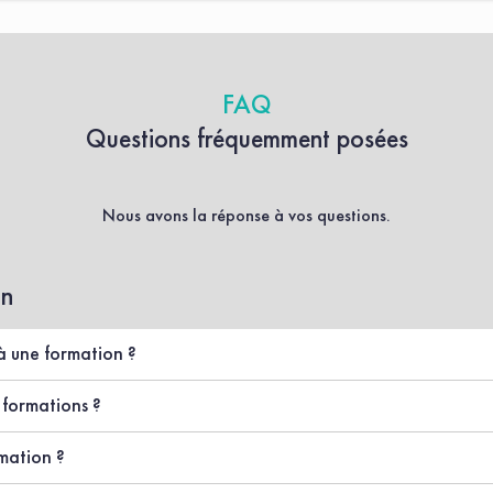
FAQ
Questions fréquemment posées
Nous avons la réponse à vos questions.
on
à une formation ?
és s’offrent à vous :
 formations ?
nternet,
) est disponible en ligne sur le site de Factorielles :
télécharger le calendri
rmation ?
rci d’adresser votre demande à l’adresse
contact@factorielles.fr
, votre char