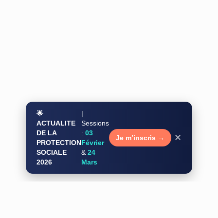
🌟
|
ACTUALITE
Sessions
DE LA
:
03
✕
Je m’inscris →
PROTECTION
Février
SOCIALE
&
24
2026
Mars