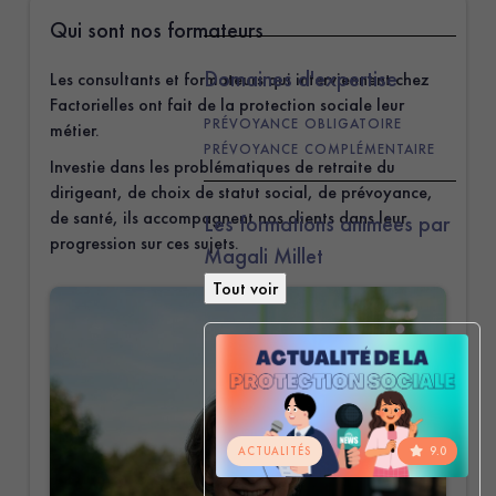
Qui sont nos formateurs
Domaines d'expertise
Les consultants et formateurs qui interviennent chez
Factorielles ont fait de la protection sociale leur
PRÉVOYANCE OBLIGATOIRE
métier.
PRÉVOYANCE COMPLÉMENTAIRE
Investie dans les problématiques de retraite du
dirigeant, de choix de statut social, de prévoyance,
de santé, ils accompagnent nos clients dans leur
Les formations animées par
progression sur ces sujets.
Magali Millet
9.0
ACTUALITÉS